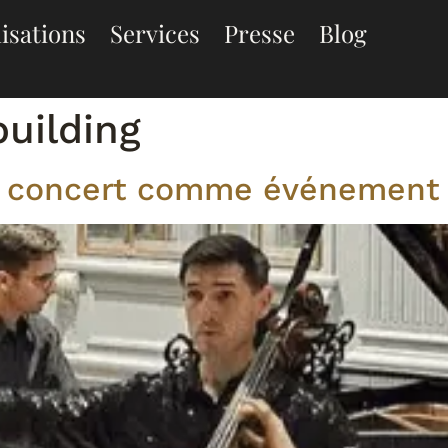
isations
Services
Presse
Blog
uilding
n concert comme événement 