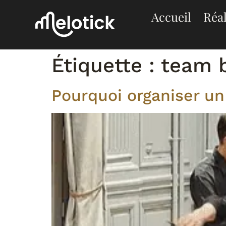
Accueil
Réal
Étiquette :
team b
Pourquoi organiser u